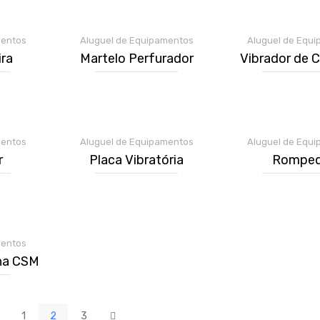
mentos
Aluguel de Equipamentos
Aluguel de Equ
ira
Martelo Perfurador
Vibrador de 
mentos
Aluguel de Equipamentos
Aluguel de Equ
r
Placa Vibratória
Romped
mentos
na CSM
1
2
3