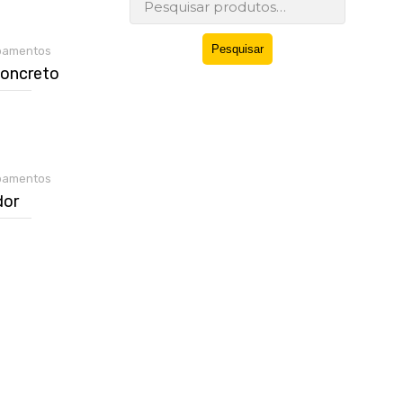
Pesquisar
por:
Pesquisar
ipamentos
Concreto
ipamentos
or